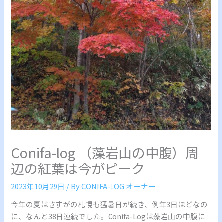
Conifa-log （藻岩山の中腹）周
辺の紅葉は今がピーク
2023年10月29日
/ By
CONIFA-LOG オーナー
今年の夏はさすがの札幌も猛暑日が続き、例年3日ほどなの
に、なんと38日連続でした。Conifa-Logは藻岩山の中腹に