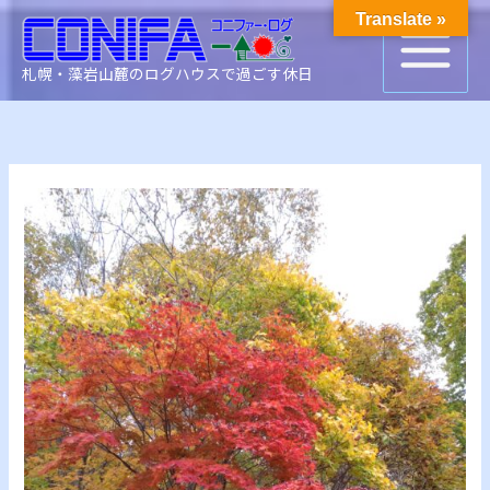
内
検
Translate »
容
索
を
札幌・藻岩山麓のログハウスで過ごす休日
ス
キ
ッ
プ