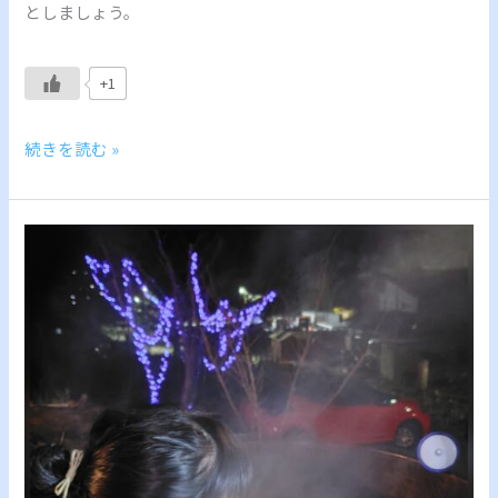
としましょう。
+1
続きを読む »
ド
ラ
ム
缶
風
呂
Hokkaido
Sapporo