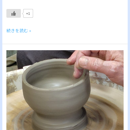
+1
続きを読む »
抹
茶
茶
碗
づ
く
り
Sapporo
Hokkaido