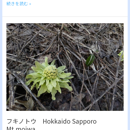
続きを読む »
フ
キ
ノ
ト
ウ
Hokkaido
Sapporo
Mt.moiwa
フキノトウ Hokkaido Sapporo
Mt.moiwa