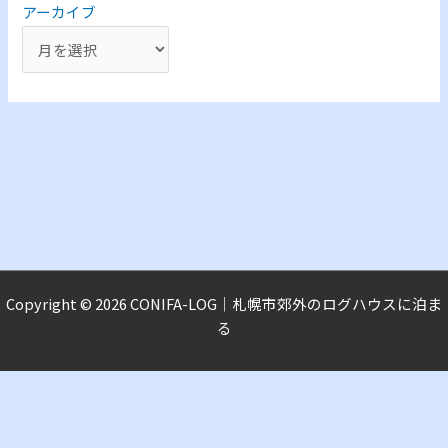
アーカイブ
Copyright © 2026 CONIFA-LOG｜札幌市郊外のログハウスに泊ま
る
C
ONIFA-LOG｜札幌市郊外のログハウスに泊まる
Proudly powered by WordPress
テーマ: astra-child.
新
し