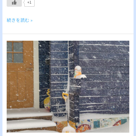
+1
続きを読む »
札
幌
雪
降
り
過
ぎ！