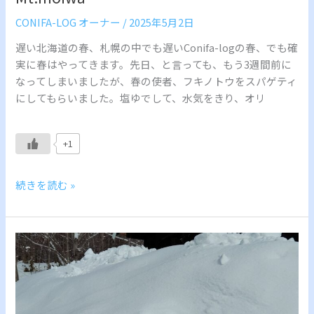
CONIFA-LOG オーナー
/
2025年5月2日
遅い北海道の春、札幌の中でも遅いConifa-logの春、でも確
実に春はやってきます。先日、と言っても、もう3週間前に
なってしまいましたが、春の使者、フキノトウをスパゲティ
にしてもらいました。塩ゆでして、水気をきり、オリ
+1
続きを読む »
Sapporo
は
雪
に
埋