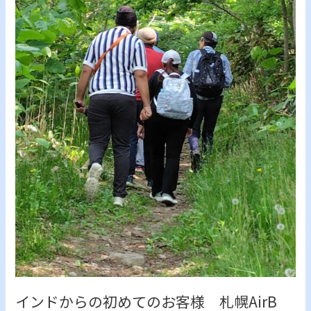
初
め
て
の
お
客
様
札
幌
AirB
インドからの初めてのお客様 札幌AirB