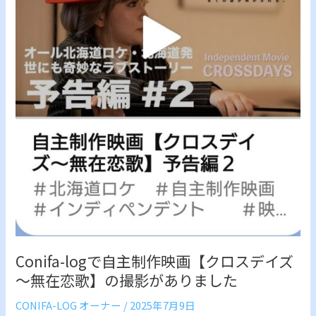
自
主
制
作
映
画
【ク
ロ
ス
デ
イ
ズ
～
無
在
Conifa-logで自主制作映画【クロスデイズ
恋
～無在恋歌】の撮影がありました
歌】
の
CONIFA-LOG オーナー
/
2025年7月9日