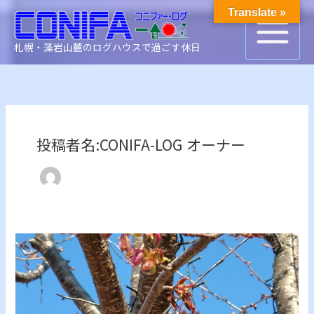
内
検
Translate »
容
索
を
札幌・藻岩山麓のログハウスで過ごす休日
ス
キ
ッ
プ
投稿者名:CONIFA-LOG オーナー
開
花
宣
言
札