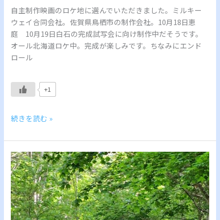
撮
自主制作映画のロケ地に選んでいただきました。ミルキー
影
ウェイ合同会社。佐賀県鳥栖市の制作会社。10月18日恵
が
庭 10月19日白石の完成試写会に向け制作中だそうです。
あ
オール北海道ロケ中。完成が楽しみです。ちなみにエンド
り
ロール
ま
し
た
+1
続きを読む »
イ
ン
ド
か
ら
の