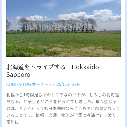
ド
ラ
イ
ブ
す
る
Hokkaido
Sapporo
北海道をドライブする Hokkaido
Sapporo
CONIFA-LOG オーナー
/
2025年5月23日
札幌から1時間足らずのところなのですが、しみじみ北海道
だなぁ、と感じるところをドライブしました。年々感じる
のは、どこへ行っても日本国内ならどこも同じ風景になって
いることです。情報、交通、物流が全国津々浦々行き渡り、
便利に