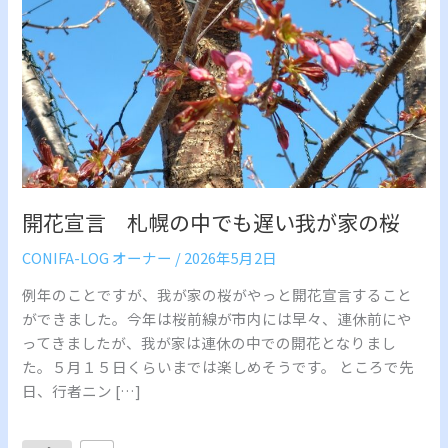
幌
の
中
で
も
遅
い
我
が
開花宣言 札幌の中でも遅い我が家の桜
家
の
CONIFA-LOG オーナー
/
2026年5月2日
桜
例年のことですが、我が家の桜がやっと開花宣言すること
ができました。今年は桜前線が市内には早々、連休前にや
ってきましたが、我が家は連休の中での開花となりまし
た。５月１５日くらいまでは楽しめそうです。 ところで先
日、行者ニン […]