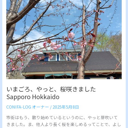
ま
ご
ろ、
や
っ
と、
桜
咲
き
ま
し
た
Sapporo
いまごろ、やっと、桜咲きました
Hokkaido
Sapporo Hokkaido
CONIFA-LOG オーナー
/
2025年5月8日
市街はもう、散り始めているというのに、やっと芽吹いて
きました。ま、他人より長く桜を楽しめるってことで、よし