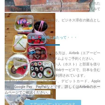
四季折々さまざまな色を見せる野山や草花。自然に囲まれた
プライベート空間で、いつもとは違う景色の色を感じてみて
はいかがでしょうか。
市内観光や定山渓温泉への日帰り、ビジネス滞在の拠点とし
ても便利にお使いいただけます。
当施設ご利用にあたって・・・
私たちの宿泊施設をご希望される方は、Airbnb（エアービー
アンドビー）のＷｅｂ予約システムよりご予約ください。
Airbnbとは、空き部屋を貸したい人（ホスト）と部屋を借り
たい旅人（ゲスト）とをつなぐWebサービスで、日本を含む
世界190ヶ国34,000以上の都市で利用されています。
お支払いは、クレジットカード、デビットカード、Apple
Pay、
Google Pay、PayPalなどです。詳しくはAirbnbのホー
ムページでご確認ください。
エアービーアンドビーのＨＰ