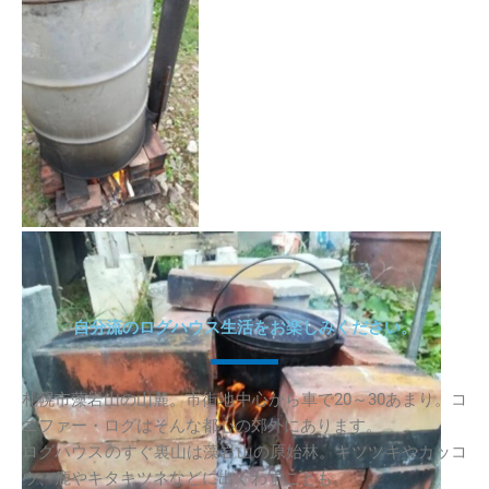
自分流のログハウス生活をお楽しみください。
札幌市藻岩山の山麓。市街地中心から車で20～30あまり。コ
ニファー・ログはそんな都心の郊外にあります。
ログハウスのすぐ裏山は藻岩山の原始林。キツツキやカッコ
ウ、鹿やキタキツネなどに出くわすことも。