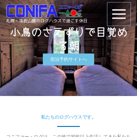
内
容
を
札幌・藻岩山麓のログハウスで過ごす休日
ス
小鳥のさえずりで目覚め
キ
ッ
る朝
プ
宿泊予約サイトへ
私たちのログハウスです。
コニファー・ログは、この地で30年以上生活してきた私たち