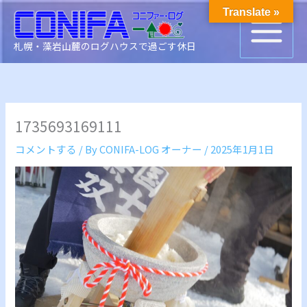
内
Translate »
容
を
札幌・藻岩山麓のログハウスで過ごす休日
ス
キ
ッ
プ
1735693169111
コメントする
/ By
CONIFA-LOG オーナー
/
2025年1月1日