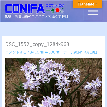
内
Translate »
容
を
札幌・藻岩山麓のログハウスで過ごす休日
ス
キ
ッ
プ
DSC_1552_copy_1284x963
コメントする
/ By
CONIFA-LOG オーナー
/
2024年4月18日