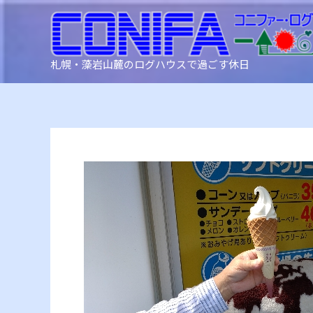
内
容
を
ス
札幌・藻岩山麓のログハウスで過ごす休日
キ
ッ
プ