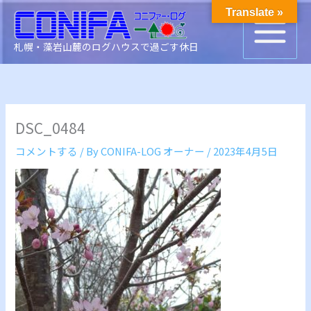
内
Translate »
容
を
札幌・藻岩山麓のログハウスで過ごす休日
ス
キ
ッ
プ
DSC_0484
コメントする
/ By
CONIFA-LOG オーナー
/
2023年4月5日