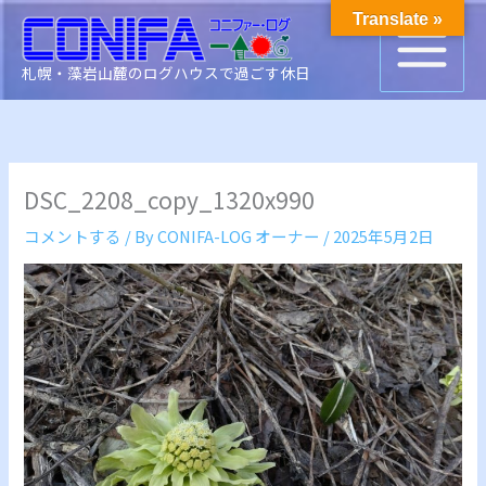
内
Translate »
容
を
札幌・藻岩山麓のログハウスで過ごす休日
ス
キ
ッ
プ
DSC_2208_copy_1320x990
コメントする
/ By
CONIFA-LOG オーナー
/
2025年5月2日