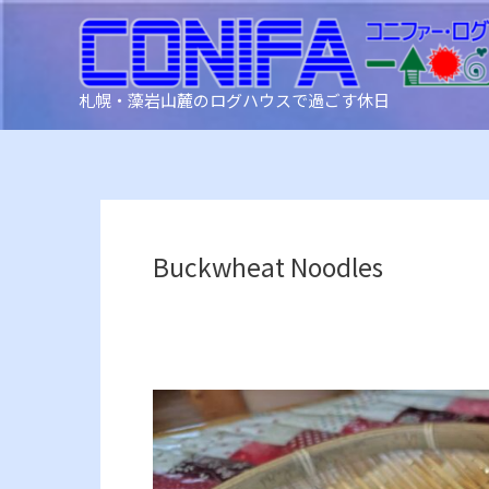
内
容
を
ス
札幌・藻岩山麓のログハウスで過ごす休日
キ
ッ
プ
Buckwheat Noodles
そ
ば
打
ち