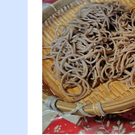
Buckwheat
Noodles