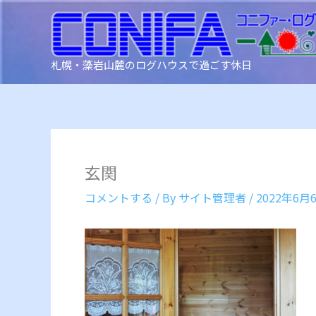
内
容
を
ス
札幌・藻岩山麓のログハウスで過ごす休日
キ
ッ
プ
玄関
コメントする
/ By
サイト管理者
/
2022年6月